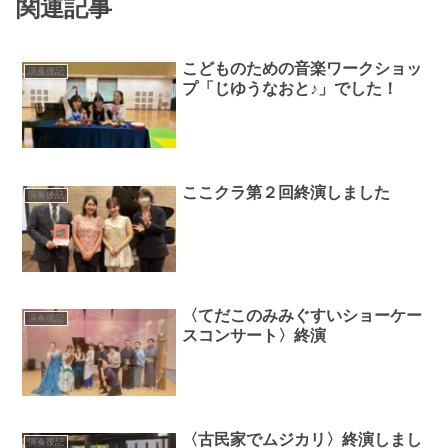
関連記事
こどものための音楽ワークショッ
演奏後記
プ「じゆうなおと♪」でした！
ここクラ第２回終演しました
演奏後記
〈てだこのみみぐすいショーケー
演奏後記
スコンサート〉終演
〈古民家でムジカリ〉終演しまし
演奏後記