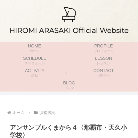
HOME
PROFILE
ホーム
プロフィール
SCHEDULE
LESSON
スケジュール
レッスン
ACTIVITY
CONTACT
活動
お問合せ
BLOG
ブログ
ホーム
演奏後記
アンサンブルくまから４〈那覇市・天久小
学校〉