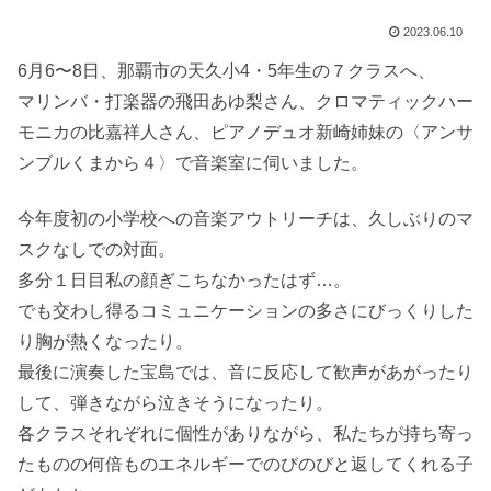
2023.06.10
6月6〜8日、那覇市の天久小4・5年生の７クラスへ、
マリンバ・打楽器の飛田あゆ梨さん、クロマティックハー
モニカの比嘉祥人さん、ピアノデュオ新崎姉妹の〈アンサ
ンブルくまから４〉で音楽室に伺いました。
今年度初の小学校への音楽アウトリーチは、久しぶりのマ
スクなしでの対面。
多分１日目私の顔ぎこちなかったはず…。
でも交わし得るコミュニケーションの多さにびっくりした
り胸が熱くなったり。
最後に演奏した宝島では、音に反応して歓声があがったり
して、弾きながら泣きそうになったり。
各クラスそれぞれに個性がありながら、私たちが持ち寄っ
たものの何倍ものエネルギーでのびのびと返してくれる子