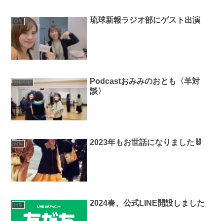
琉球新報ラジオ部にゲスト出演
日常
Podcastおみみのおとも〈羊対
お知らせ
談〉
2023年もお世話になりました🐰
日常
2024春、公式LINE開設しました
日常