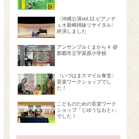
〈沖縄公演vol.11 ピアノデ
ュオ新崎姉妹リサイタル〉
終演しました
アンサンブルくまから４ @
那覇市立宇栄原小学校
〈いづはまスマイル食堂〉
音楽ワークショップでし
た！
こどものための音楽ワーク
ショップ「じゆうなおと♪」
でした！