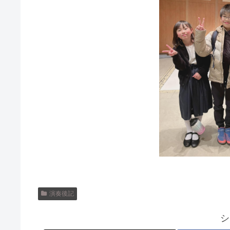
演奏後記
シ