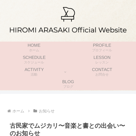
HOME
PROFILE
ホーム
プロフィール
SCHEDULE
LESSON
スケジュール
レッスン
ACTIVITY
CONTACT
活動
お問合せ
BLOG
ブログ
ホーム
お知らせ
古民家でムジカリ〜音楽と書との出会い〜
のお知らせ