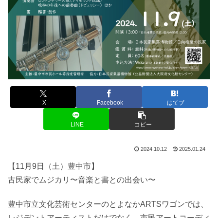
X
Facebook
はてブ
LINE
コピー
2024.10.12
2025.01.24
【11月9日（土）豊中市】
古民家でムジカリ〜音楽と書との出会い〜
豊中市立文化芸術センターのとよなかARTSワゴンでは、
レジデントアーティストだけでなく、市民アートコーディ